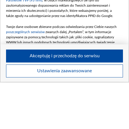
Partnerów TVP (93 firm)
, w celach marketingowych (w tym do
zautomatyzowanego dopasowania reklam do Twoich zainteresowań i
mierzenia ich skuteczności) i pozostałych, które wskazujemy poniżej, a
także zgody na udostępnianie przez nas identyfikatora PPID do Google.
Twoje dane osobowe zbierane podczas odwiedzania przez Ciebie naszych
poszczególnych serwisów
zwanych dalej „Portalem”, w tym informacje
zapisywane za pomocą technologii takich jak: pliki cookie, sygnalizatory
WWW lub innych podobnych technologii umożliwiających świadczenie
dopasowanych i bezpiecznych usług, personalizację treści oraz reklam,
udostępnianie funkcji mediów społecznościowych oraz analizowanie ruchu
Akceptuję i przechodzę do serwisu
w Internecie.
Twoje dane osobowe zbierane podczas odwiedzania przez Ciebie
Ustawienia zaawansowane
PROGRAM TV
ANTENY TVP
poszczególnych serwisów
na Portalu, takie jak adresy IP, identyfikatory
Twoich urządzeń końcowych i identyfikatory plików cookie, informacje o
Twoich wyszukiwaniach w serwisach Portalu czy historia odwiedzin będą
przetwarzane przez TVP,
Zaufanych Partnerów z IAB
oraz pozostałych
Zaufanych Partnerów TVP
dla realizacji następujących celów i funkcji:
przechowywania informacji na urządzeniu lub dostęp do nich, wyboru
podstawowych reklam, wyboru spersonalizowanych reklam, tworzenia
profilu spersonalizowanych reklam, tworzenia profilu spersonalizowanych
treści, wyboru spersonalizowanych treści, pomiaru wydajności reklam,
pomiaru wydajności treści, stosowania badań rynkowych w celu
generowania opinii odbiorców, opracowywania i ulepszania produktów,