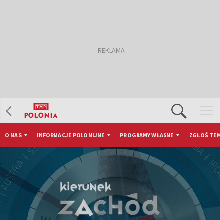
O NAS
INFORMACJE POLONIJNE
PROGRAMY WŁASNE
ZGŁOŚ TEM