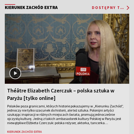
KIERUNEK ZACHÓD EXTRA
DOSTĘPNY TYLKO ONLINE
Théâtre Elizabeth Czerczuk – polska sztuka w
Paryżu [tylko online]
Polaków poza granicami, których historie pokazujemy w „Kierunku Zachód”,
jednoczy nie tylko szacunek do historii, ale też sztuka. Polonijni artyści
szukając inspiracji w różnych miejscach świata, promują jednocześnie
ojczystą kulturę. Jedną z takich ambasadorek kultury Polskiej w Paryżu jest
niewątpliwe Elżbieta Czerczuk: polska reżyser, aktorka, tancerka…
KIERUNEK ZACHÓD EXTRA